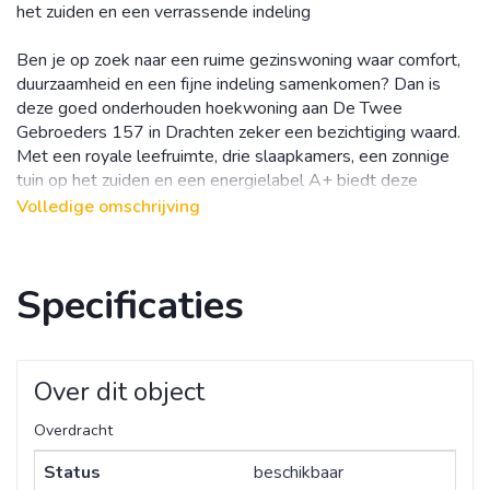
het zuiden en een verrassende indeling
Ben je op zoek naar een ruime gezinswoning waar comfort,
duurzaamheid en een fijne indeling samenkomen? Dan is
deze goed onderhouden hoekwoning aan De Twee
Gebroeders 157 in Drachten zeker een bezichtiging waard.
Met een royale leefruimte, drie slaapkamers, een zonnige
tuin op het zuiden en een energielabel A+ biedt deze
woning alles wat je nodig hebt voor jarenlang woonplezier.
Volledige omschrijving
De begane grond heeft een verrassende en praktische
indeling. Aan de voorzijde bevindt zich de ruime eethoek,
Specificaties
een fijne plek om samen te eten, te borrelen en gezellig bij
te praten. Centraal in de woning ligt de moderne keuken uit
2017, waardoor je tijdens het koken altijd in contact blijft
met het gezin of je gasten. De keuken is bovendien voorzien
Over dit object
van een vernieuwde inductiekookplaat (2024) en een
nieuwe vaatwasser (2025). Aan de achterzijde strekt de
Overdracht
sfeervolle woonkamer zich uit over de volledige breedte
van de woning. Dankzij de grote raampartijen geniet je hier
Status
beschikbaar