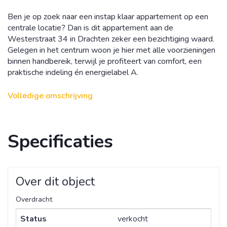
Ben je op zoek naar een instap klaar appartement op een
centrale locatie? Dan is dit appartement aan de
Westerstraat 34 in Drachten zeker een bezichtiging waard.
Gelegen in het centrum woon je hier met alle voorzieningen
binnen handbereik, terwijl je profiteert van comfort, een
praktische indeling én energielabel A.
Het appartement beschikt over een lichte, ruime
Volledige omschrijving
woonkamer, een nette keuken en twee kamers, waarvan
één uitstekend geschikt is als slaapkamer en de andere
perfect kan dienen als werk, hobby of logeerkamer.
Specificaties
Daarmee is dit appartement ideaal voor starters,
alleenstaanden of thuiswerkers.
Het appartementencomplex is voorzien van een lift, wat
Over dit object
zorgt voor extra comfort en toegankelijkheid.
Overdracht
Bijzonderheden
Gelegen in het centrum van Drachten
Status
verkocht