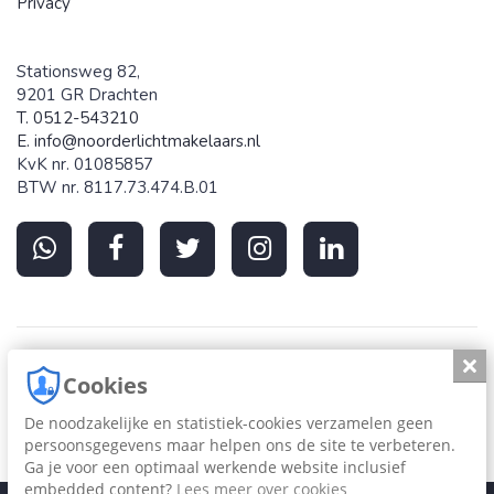
Privacy
Stationsweg 82,
9201 GR Drachten
T. 0512-543210
E.
info@noorderlichtmakelaars.nl
KvK nr. 01085857
BTW nr. 8117.73.474.B.01
Slui
Cookies
Register
NVM
Funda
Funda
NWWI
Vastgoe
De noodzakelijke en statistiek-cookies verzamelen geen
Taxateur
in
persoonsgegevens maar helpen ons de site te verbeteren.
business
Ga je voor een optimaal werkende website inclusief
embedded content?
Lees meer over cookies