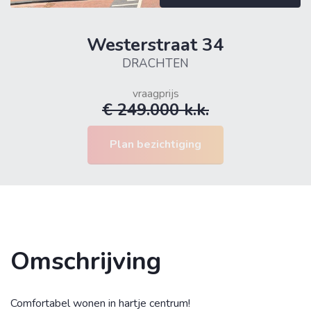
Westerstraat 34
info@noorderlichtmakelaars.nl
DRACHTEN
0512-543210
vraagprijs
€ 249.000 k.k.
31512543210
Plan bezichtiging
Omschrijving
Comfortabel wonen in hartje centrum!