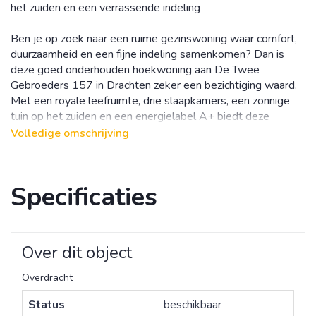
het zuiden en een verrassende indeling
Ben je op zoek naar een ruime gezinswoning waar comfort,
duurzaamheid en een fijne indeling samenkomen? Dan is
deze goed onderhouden hoekwoning aan De Twee
Gebroeders 157 in Drachten zeker een bezichtiging waard.
Met een royale leefruimte, drie slaapkamers, een zonnige
tuin op het zuiden en een energielabel A+ biedt deze
woning alles wat je nodig hebt voor jarenlang woonplezier.
Volledige omschrijving
De begane grond heeft een verrassende en praktische
indeling. Aan de voorzijde bevindt zich de ruime eethoek,
Specificaties
een fijne plek om samen te eten, te borrelen en gezellig bij
te praten. Centraal in de woning ligt de moderne keuken uit
2017, waardoor je tijdens het koken altijd in contact blijft
met het gezin of je gasten. De keuken is bovendien voorzien
Over dit object
van een vernieuwde inductiekookplaat (2024) en een
nieuwe vaatwasser (2025). Aan de achterzijde strekt de
Overdracht
sfeervolle woonkamer zich uit over de volledige breedte
van de woning. Dankzij de grote raampartijen geniet je hier
Status
beschikbaar